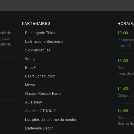
PARTENAIRES
HORAIR
cale de
Boulangerie Thirion
13h00
on avec
Inscripti
La Brasserie Binchoise
ille de
près de la
Stoki anderlues
Wanty
13h30
Brico+
Départ de
(près de l
Baert Construction
Mewa
14h30
Garage Renault Fama
Clôture de
AC Renov
15h00
Alarme LCTRONIC
Départ du
Les gites de la ferme du moulin
Binche (f
Dartevelle Décor