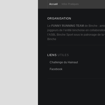
Accueil
Infos Pratiques
ORGANISATION
Le
FUNNY RUNNING TEAM
de Binche : ami
joggeurs de l’entité binchoise en collaborati
l’ASBL Binche Sport sous le patronage de la v
Binche
LIENS
UTILES
Challenge du Hainaut
Facebook