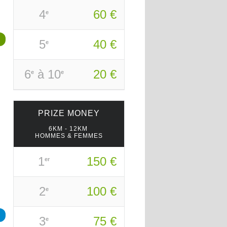
4
60 €
e
5
40 €
e
6
à 10
20 €
e
e
PRIZE
MONEY
6KM - 12KM
HOMMES & FEMMES
1
150 €
er
2
100 €
e
3
75 €
e