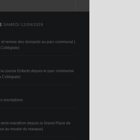
E
SAMEDI 12/09/2026
on et remise des dossards au parc communal (
 Collégiale)
 la course Enfants depuis le parc communal
a Collégiale)
s inscriptions
 semi-marathon depuis la Grand-Place de
ace au musée du masque)