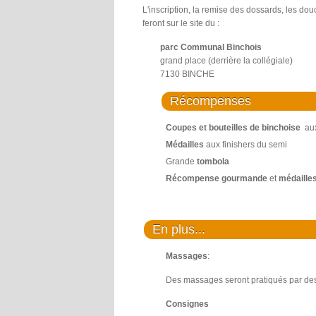
L'inscription, la remise des dossards, les dou
feront sur le site du :
parc Communal Binchois
grand place (derrière la collégiale)
7130 BINCHE
Récompenses
Coupes et bouteilles de binchoise
aux
Médailles
aux finishers du semi
Grande
tombola
Récompense gourmande
et
médaille
En plus...
Massages
:
Des massages seront pratiqués par des
Consignes