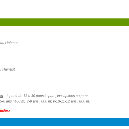
e du Hainaut
du Hainaut
ns
:
à partir de 13 h 30 dans le parc, Inscriptions au parc.
5-6 ans : 400 m;
7-8 ans : 600 m;
9-10-11-12 ans : 800 m.
ur-même
.