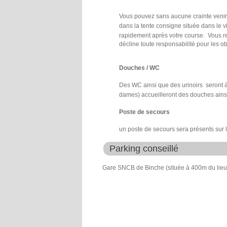
Vous pouvez sans aucune crainte venir 
dans la tente consigne située dans le vi
rapidement après votre course.
Vous r
décline toute responsabilité pour les o
Douches / WC
Des WC ainsi que des urinoirs seront à
dames) accueilleront des douches ainsi
Poste de secours
un poste de secours sera présents sur la
Parking conseillé
Gare SNCB de Binche (située à 400m du lieu