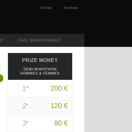
Contact
Facebook
NT
CHAL. SEMI DU HAINAUT
PRIZE
MONEY
SEMI-MARATHON
HOMMES & FEMMES
1
200 €
er
2
120 €
e
3
80 €
e