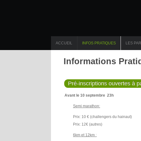
ACCUEIL
INFOS PRATIQUES
LES PA
Informations Prati
Pré-inscriptions ouvertes à p
Avant le 10 septembre 23h
Semi marathon:
Prix: 10 € (challengers du hainaut)
Prix: 12€ (autres)
6km et 12km :