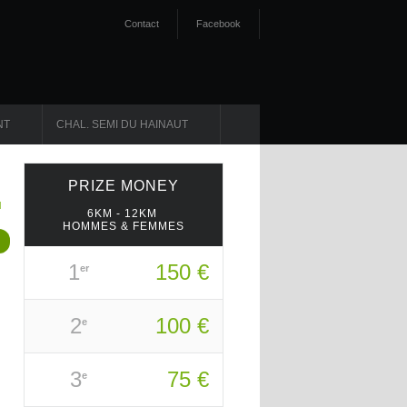
Contact
Facebook
NT
CHAL. SEMI DU HAINAUT
PRIZE
MONEY
6KM - 12KM
HOMMES & FEMMES
1
150 €
er
2
100 €
e
3
75 €
e