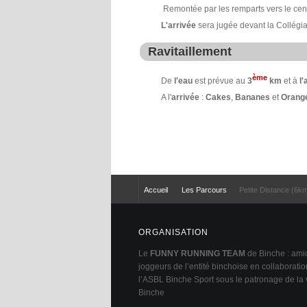
Remontée par les remparts vers le centr
L'arrivée
sera jugée devant la Collégia
Ravitaillement
ème
De
l'eau
est prévue au
3
km
et à
l'
A l'
arrivée
:
Cakes
,
Bananes
et
Orang
Accueil
Les Parcours
Petite Distance (6k
ORGANISATION
Le
FUNNY RUNNING TEAM
de Binche : ami
joggeurs de l’entité binchoise en collaborati
l’ASBL Binche Sport sous le patronage de la v
Binche