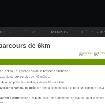
RCOURS
RÉSULTATS
INSCRIPTION
TÉLÉCHARGEME
 parcours de 6km
a rue st paul et passage devant la brasserie binchoise.
e aux Mourdreux sur plus de 400 mètres.
roite où on prend le Ravel vers Vellereille sur 2 kms.
averser le hameau de Brûle
(on sera à ce moment sur le parcours commun des 3
courant à Waudrez
les rues Mon Plaisir, Ma Campagne, de Maubeuge et le sentier
arah.