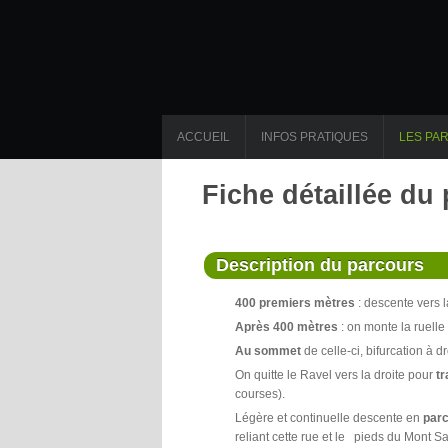
ACCUEIL
INFOS PRATIQUES
LES PA
Fiche détaillée du
Description du parcours
400 premiers mètres
: descente vers l
Après 400 mètres
: on monte la ruell
Au sommet
de celle-ci, bifurcation à d
On quitte le Ravel vers la droite pour
tr
courses).
Légère et continuelle descente en
par
reliant cette rue et le pieds du Mont S