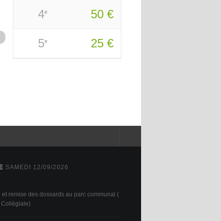
4
50 €
e
5
25 €
e
E
SAMEDI 12/09/2026
on et remise des dossards au parc communal (
 Collégiale)