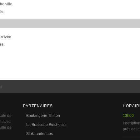
e ville.
le.
arrivée
.
es
.
m)
PARTENAIRES
HORAIR
cale de
Boulangerie Thirion
13h00
on avec
Inscripti
La Brasserie Binchoise
ille de
près de la
Stoki anderlues