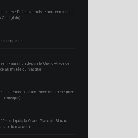
 la course Enfants depuis le parc communal
a Collégiale)
s inscriptions
 semi-marathon depuis la Grand-Place de
ace au musée du masque)
 6 km depuis la Grand-Place de Binche (face
 du masque)
 12 km depuis la Grand-Place de Binche
 musée du masque)