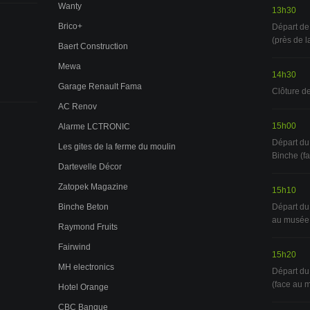
Wanty
13h30
Brico+
Départ de
(près de l
Baert Construction
Mewa
14h30
Garage Renault Fama
Clôture de
AC Renov
15h00
Alarme LCTRONIC
Départ du
Les gites de la ferme du moulin
Binche (f
Dartevelle Décor
Zatopek Magazine
15h10
Binche Beton
Départ du
au musée
Raymond Fruits
Fairwind
15h20
MH electronics
Départ du
(face au
Hotel Orange
CBC Banque